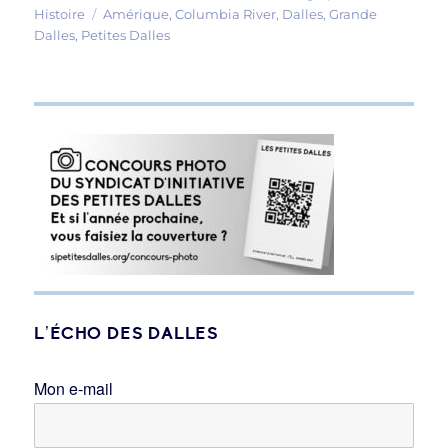
Étiquettes
le
Histoire
Amérique
,
Columbia River
,
Dalles
,
Grande
Dalles
,
Petites Dalles
L’ÉCHO DES DALLES
Mon e-mail