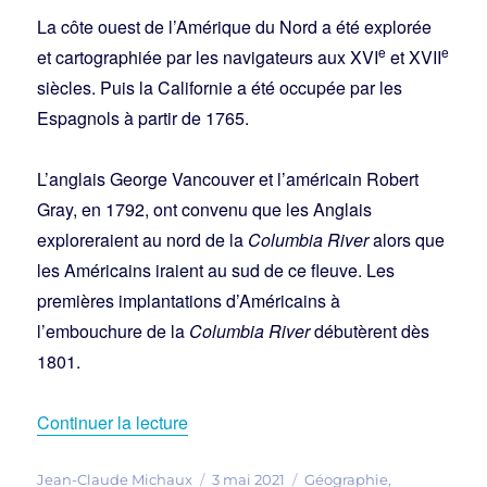
La côte ouest de l’Amérique du Nord a été explorée
e
e
et cartographiée par les navigateurs aux XVI
et XVII
siècles. Puis la Californie a été occupée par les
Espagnols à partir de 1765.
L’anglais George Vancouver et l’américain Robert
Gray, en 1792, ont convenu que les Anglais
exploreraient au nord de la
Columbia River
alors que
les Américains iraient au sud de ce fleuve. Les
premières implantations d’Américains à
l’embouchure de la
Columbia River
débutèrent dès
1801.
de « Les Dalles et l’Amérique »
Continuer la lecture
Auteur
Publié
Catégories
Jean-Claude Michaux
3 mai 2021
Géographie
,