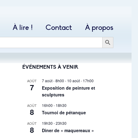
À lire !
Contact
À propos
SEARCH BUTTON
ÉVÉNEMENTS À VENIR
7 août - 8h00
-
10 août - 17h00
AOÛT
7
Exposition de peinture et
sculptures
16h00
-
18h30
AOÛT
8
Tournoi de pétanque
19h30
-
23h30
AOÛT
8
Diner de « maquereaux »