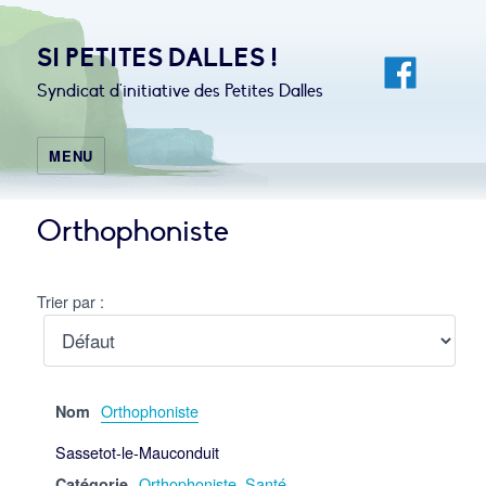
SI PETITES DALLES !
Syndicat d'initiative des Petites Dalles
MENU
Orthophoniste
Trier par :
Orthophoniste
Nom
Sassetot-le-Mauconduit
Orthophoniste
,
Santé
Catégorie