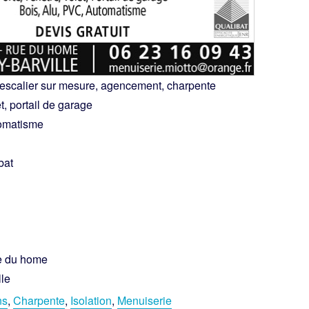
, escalier sur mesure, agencement, charpente
et, portail de garage
tomatisme
bat
ue du home
le
ns
,
Charpente
,
Isolation
,
Menuiserie