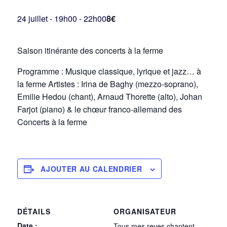
24 juillet - 19h00
-
22h00
8€
Saison itinérante des concerts à la ferme
Programme : Musique classique, lyrique et jazz… à
la ferme Artistes : Irina de Baghy (mezzo-soprano),
Emilie Hedou (chant), Arnaud Thorette (alto), Johan
Farjot (piano) & le chœur franco-allemand des
Concerts à la ferme
AJOUTER AU CALENDRIER
DÉTAILS
ORGANISATEUR
Date :
Tous mes reves chantent