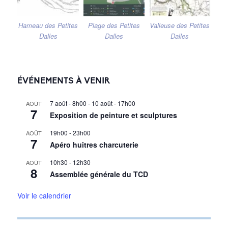
Hameau des Petites
Plage des Petites
Valleuse des Petites
Dalles
Dalles
Dalles
ÉVÉNEMENTS À VENIR
7 août - 8h00
-
10 août - 17h00
AOÛT
7
Exposition de peinture et sculptures
19h00
-
23h00
AOÛT
7
Apéro huitres charcuterie
10h30
-
12h30
AOÛT
8
Assemblée générale du TCD
Voir le calendrier