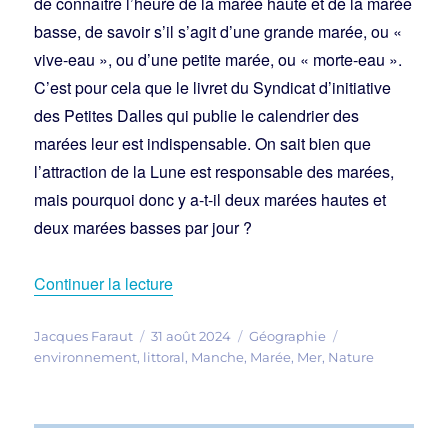
de connaître l’heure de la marée haute et de la marée
basse, de savoir s’il s’agit d’une grande marée, ou «
vive-eau », ou d’une petite marée, ou « morte-eau ».
C’est pour cela que le livret du Syndicat d’initiative
des Petites Dalles qui publie le calendrier des
marées leur est indispensable. On sait bien que
l’attraction de la Lune est responsable des marées,
mais pourquoi donc y a-t-il deux marées hautes et
deux marées basses par jour ?
de « Les marées et l’analyse harmoniq
Continuer la lecture
Auteur
Publié
Catégories
Étiquettes
Jacques Faraut
31 août 2024
Géographie
le
environnement
,
littoral
,
Manche
,
Marée
,
Mer
,
Nature